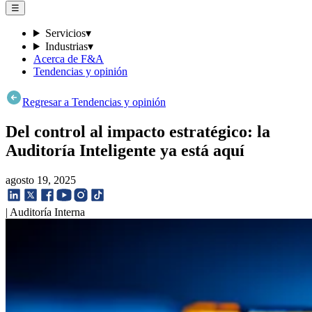
☰
Servicios
▾
Industrias
▾
Acerca de F&A
Tendencias y opinión
Regresar a Tendencias y opinión
Del control al impacto estratégico: la
Auditoría Inteligente ya está aquí
agosto 19, 2025
| Auditoría Interna